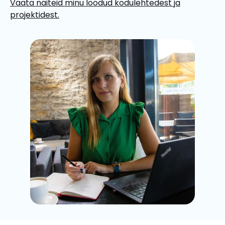
Vaata näiteid minu loodud kodulehtedest ja
projektidest.