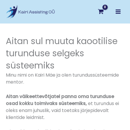
Skip
to
content
Aitan sul muuta kaootilise
turunduse selgeks
süsteemiks
Minu nimi on Kairi Mäe ja olen turundussüsteemide
mentor.
Aitan väikeettevõtjatel panna oma turunduse
osad kokku toimivaks süsteemiks,
et turundus ei
oleks enam juhuslik, vaid toetaks järjepidevalt
klientide leidmist.