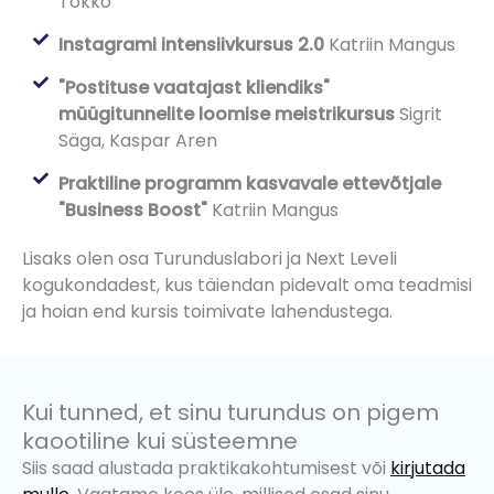
Tokko
Instagrami intensiivkursus 2.0
Katriin Mangus
"Postituse vaatajast kliendiks"
müügitunnelite loomise meistrikursus
Sigrit
Säga, Kaspar Aren
Praktiline programm kasvavale ettevõtjale
"Business Boost"
Katriin Mangus
Lisaks olen osa Turunduslabori ja Next Leveli
kogukondadest, kus täiendan pidevalt oma teadmisi
ja hoian end kursis toimivate lahendustega.
Kui tunned, et sinu turundus on pigem
kaootiline kui süsteemne
Siis saad alustada praktikakohtumisest või
kirjutada