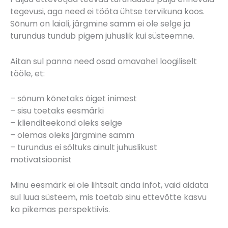
tegevusi, aga need ei tööta ühtse tervikuna koos.
Sõnum on laiali, järgmine samm ei ole selge ja
turundus tundub pigem juhuslik kui süsteemne.
Aitan sul panna need osad omavahel loogiliselt
tööle, et:
– sõnum kõnetaks õiget inimest
– sisu toetaks eesmärki
– klienditeekond oleks selge
– olemas oleks järgmine samm
– turundus ei sõltuks ainult juhuslikust
motivatsioonist
Minu eesmärk ei ole lihtsalt anda infot, vaid aidata
sul luua süsteem, mis toetab sinu ettevõtte kasvu
ka pikemas perspektiivis.