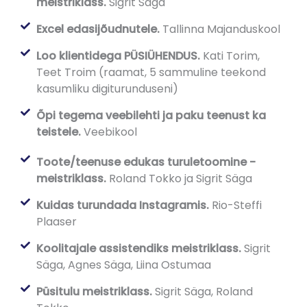
meistriklass.
Sigrit Säga
Excel edasijõudnutele.
Tallinna Majanduskool
Loo klientidega PÜSIÜHENDUS.
Kati Torim,
Teet Troim (raamat, 5 sammuline teekond
kasumliku digiturunduseni)
Õpi tegema veebilehti ja paku teenust ka
teistele.
Veebikool
Toote/teenuse edukas turuletoomine -
meistriklass.
Roland Tokko ja Sigrit Säga
Kuidas turundada Instagramis.
Rio-Steffi
Plaaser
Koolitajale assistendiks meistriklass.
Sigrit
Säga, Agnes Säga, Liina Ostumaa
Püsitulu meistriklass.
Sigrit Säga, Roland