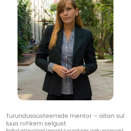
Turundussüsteemide mentor – aitan sul
luua rohkem selgust
Paljud ettevõtjad teevad turunduses palju erinevaid