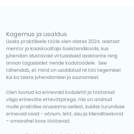
Kogemus ja usaldus
Lisaks praktilisele tööle olen alates 2024. aastast
mentor ja kaaskoolitaja Assistendikoolis, kus
juhendan alustavaid virtuaalseid assistente ning
annan tagasisidet nende kodutöödele. See
tähendab, et mind on usaldatud nii töö tegemisel
kui ka teiste juhendamisel ja suunamisel.
Olen loonud ka erinevaid kodulehti ja töötanud
väga erinevate ettevõtjatega, mis on andnud
mulle praktilise arusaama sellest, kuidas turunduse
erinevad osad – sõnum, leht, sisu ja klienditeekond
– omavahel koos töötavad.