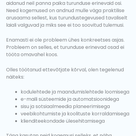
aidanud neil panna paika turunduse erinevaid osi.
Need kogemused on andnud mulle väga praktilise
arusaama sellest, kus turundustegevused tavaliselt
laiali valguvad ja miks see ei too soovitud tulemusi.
Enamasti ei ole probleem ühes konkreetses asjas.
Probleem on selles, et turunduse erinevad osad ei
tööta omavahel koos.
Olles töötanud ettevõtjate kõrval, olen tegelenud
näiteks:
kodulehtede ja maandumislehtede loomisega
e-maili süsteemide ja automatsioonidega
sisu ja sotsiaalmeedia planeerimisega
veebikohtumiste ja koolituste korraldamisega
klienditeekondade ülesehitamisega
Täna kasutan neid kogemusi selleks, et näha