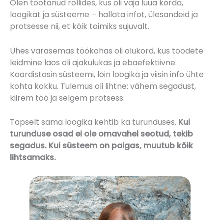
Olen töötanud rollides, kus oli vaja luua korda,
loogikat ja süsteeme – hallata infot, ülesandeid ja
protsesse nii, et kõik toimiks sujuvalt.
Ühes varasemas töökohas oli olukord, kus toodete
leidmine laos oli ajakulukas ja ebaefektiivne.
Kaardistasin süsteemi, lõin loogika ja viisin info ühte
kohta kokku. Tulemus oli lihtne: vähem segadust,
kiirem töö ja selgem protsess.
Täpselt sama loogika kehtib ka turunduses.
Kui
turunduse osad ei ole omavahel seotud, tekib
segadus. Kui süsteem on paigas, muutub kõik
lihtsamaks.