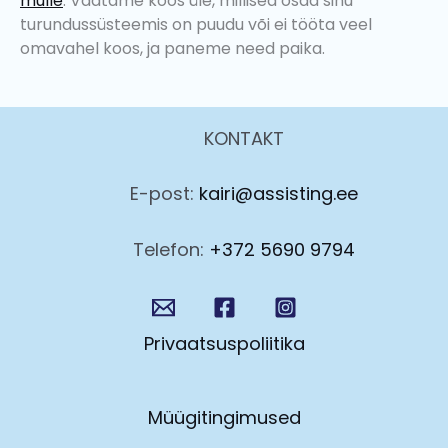
mulle
. Vaatame koos üle, millised osad sinu
turundussüsteemis on puudu või ei tööta veel
omavahel koos, ja paneme need paika.
KONTAKT
E-post:
kairi@assisting.ee
Telefon:
+372 5690 9794
Privaatsuspoliitika
Müügitingimused