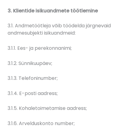
3. Klientide isikuandmete töötlemine
3.1. Andmetöötleja võib töödelda järgnevaid
andmesubjekti isikuandmeid:
3.1.1. Ees- ja perekonnanimi;
3.1.2. Sünnikuupäev;
3.1.3. Telefoninumber;
3.1.4. E-posti aadress;
3.1.5. Kohaletoimetamise aadress;
3.1.6. Arvelduskonto number;