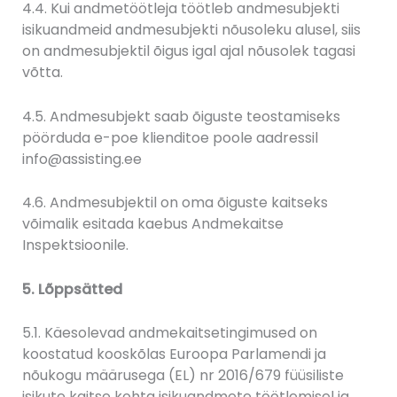
4.4. Kui andmetöötleja töötleb andmesubjekti
isikuandmeid andmesubjekti nõusoleku alusel, siis
on andmesubjektil õigus igal ajal nõusolek tagasi
võtta.
4.5. Andmesubjekt saab õiguste teostamiseks
pöörduda e-poe klienditoe poole aadressil
info@assisting.ee
4.6. Andmesubjektil on oma õiguste kaitseks
võimalik esitada kaebus Andmekaitse
Inspektsioonile.
5. Lõppsätted
5.1. Käesolevad andmekaitsetingimused on
koostatud kooskõlas Euroopa Parlamendi ja
nõukogu määrusega (EL) nr 2016/679 füüsiliste
isikute kaitse kohta isikuandmete töötlemisel ja