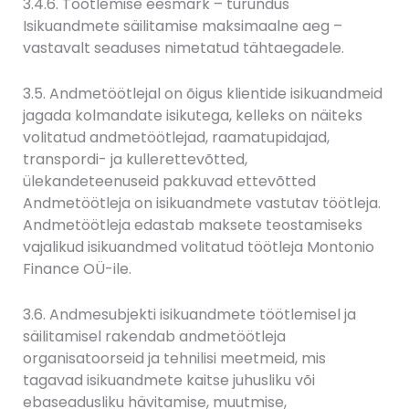
3.4.6. Töötlemise eesmärk – turundus
Isikuandmete säilitamise maksimaalne aeg –
vastavalt seaduses nimetatud tähtaegadele.
3.5. Andmetöötlejal on õigus klientide isikuandmeid
jagada kolmandate isikutega, kelleks on näiteks
volitatud andmetöötlejad, raamatupidajad,
transpordi- ja kullerettevõtted,
ülekandeteenuseid pakkuvad ettevõtted
Andmetöötleja on isikuandmete vastutav töötleja.
Andmetöötleja edastab maksete teostamiseks
vajalikud isikuandmed volitatud töötleja Montonio
Finance OÜ-ile.
3.6. Andmesubjekti isikuandmete töötlemisel ja
säilitamisel rakendab andmetöötleja
organisatoorseid ja tehnilisi meetmeid, mis
tagavad isikuandmete kaitse juhusliku või
ebaseadusliku hävitamise, muutmise,