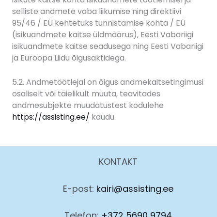
selliste andmete vaba liikumise ning direktiivi
95/46 / EÜ kehtetuks tunnistamise kohta / EÜ
(isikuandmete kaitse üldmäärus), Eesti Vabariigi
isikuandmete kaitse seadusega ning Eesti Vabariigi
ja Euroopa Liidu õigusaktidega.
5.2. Andmetöötlejal on õigus andmekaitsetingimusi
osaliselt või täielikult muuta, teavitades
andmesubjekte muudatustest kodulehe
https://assisting.ee/
kaudu.
KONTAKT
E-post:
kairi@assisting.ee
Telefon:
+372 5690 9794