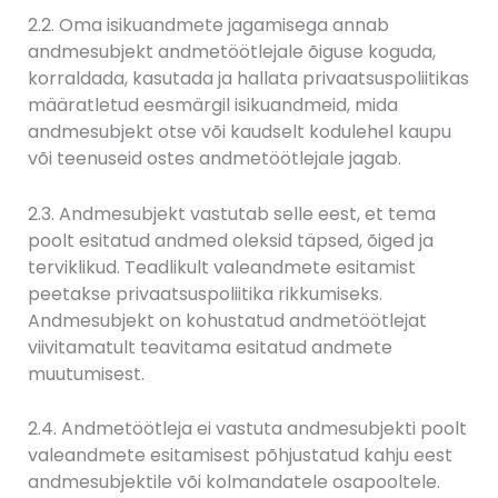
2.2. Oma isikuandmete jagamisega annab
andmesubjekt andmetöötlejale õiguse koguda,
korraldada, kasutada ja hallata privaatsuspoliitikas
määratletud eesmärgil isikuandmeid, mida
andmesubjekt otse või kaudselt kodulehel kaupu
või teenuseid ostes andmetöötlejale jagab.
2.3. Andmesubjekt vastutab selle eest, et tema
poolt esitatud andmed oleksid täpsed, õiged ja
terviklikud. Teadlikult valeandmete esitamist
peetakse privaatsuspoliitika rikkumiseks.
Andmesubjekt on kohustatud andmetöötlejat
viivitamatult teavitama esitatud andmete
muutumisest.
2.4. Andmetöötleja ei vastuta andmesubjekti poolt
valeandmete esitamisest põhjustatud kahju eest
andmesubjektile või kolmandatele osapooltele.