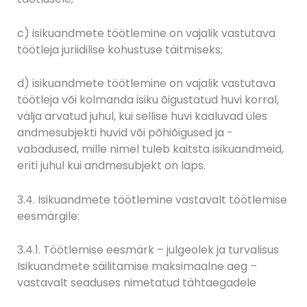
c) isikuandmete töötlemine on vajalik vastutava
töötleja juriidilise kohustuse täitmiseks;
d) isikuandmete töötlemine on vajalik vastutava
töötleja või kolmanda isiku õigustatud huvi korral,
välja arvatud juhul, kui sellise huvi kaaluvad üles
andmesubjekti huvid või põhiõigused ja -
vabadused, mille nimel tuleb kaitsta isikuandmeid,
eriti juhul kui andmesubjekt on laps.
3.4. Isikuandmete töötlemine vastavalt töötlemise
eesmärgile:
3.4.1. Töötlemise eesmärk – julgeolek ja turvalisus
Isikuandmete säilitamise maksimaalne aeg –
vastavalt seaduses nimetatud tähtaegadele