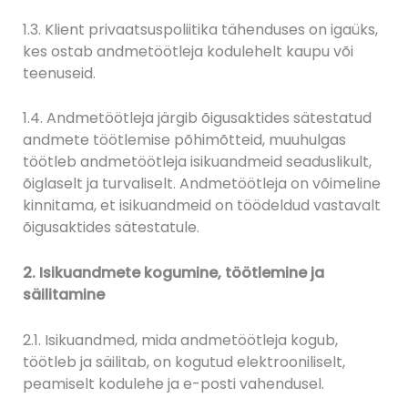
1.3. Klient privaatsuspoliitika tähenduses on igaüks,
kes ostab andmetöötleja kodulehelt kaupu või
teenuseid.
1.4. Andmetöötleja järgib õigusaktides sätestatud
andmete töötlemise põhimõtteid, muuhulgas
töötleb andmetöötleja isikuandmeid seaduslikult,
õiglaselt ja turvaliselt. Andmetöötleja on võimeline
kinnitama, et isikuandmeid on töödeldud vastavalt
õigusaktides sätestatule.
2. Isikuandmete kogumine, töötlemine ja
säilitamine
2.1. Isikuandmed, mida andmetöötleja kogub,
töötleb ja säilitab, on kogutud elektrooniliselt,
peamiselt kodulehe ja e-posti vahendusel.