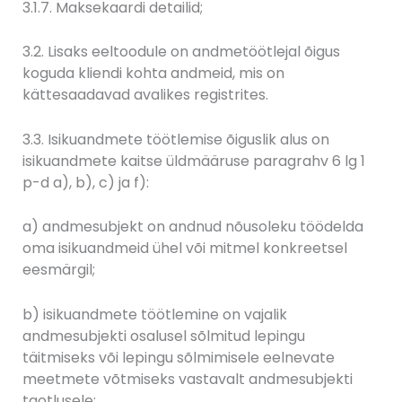
3.1.7. Maksekaardi detailid;
3.2. Lisaks eeltoodule on andmetöötlejal õigus
koguda kliendi kohta andmeid, mis on
kättesaadavad avalikes registrites.
3.3. Isikuandmete töötlemise õiguslik alus on
isikuandmete kaitse üldmääruse paragrahv 6 lg 1
p-d a), b), c) ja f):
a) andmesubjekt on andnud nõusoleku töödelda
oma isikuandmeid ühel või mitmel konkreetsel
eesmärgil;
b) isikuandmete töötlemine on vajalik
andmesubjekti osalusel sõlmitud lepingu
täitmiseks või lepingu sõlmimisele eelnevate
meetmete võtmiseks vastavalt andmesubjekti
taotlusele;