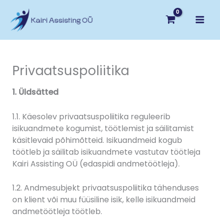
Skip
to
content
Privaatsuspoliitika
1. Üldsätted
1.1. Käesolev privaatsuspoliitika reguleerib
isikuandmete kogumist, töötlemist ja säilitamist
käsitlevaid põhimõtteid. Isikuandmeid kogub
töötleb ja säilitab isikuandmete vastutav töötleja
Kairi Assisting OÜ (edaspidi andmetöötleja).
1.2. Andmesubjekt privaatsuspoliitika tähenduses
on klient või muu füüsiline isik, kelle isikuandmeid
andmetöötleja töötleb.