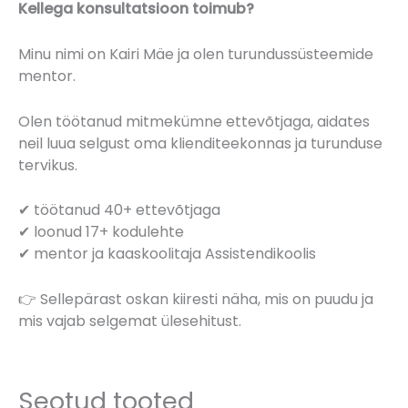
Kellega konsultatsioon toimub?
Minu nimi on Kairi Mäe ja olen turundussüsteemide
mentor.
Olen töötanud mitmekümne ettevõtjaga, aidates
neil luua selgust oma klienditeekonnas ja turunduse
tervikus.
✔ töötanud 40+ ettevõtjaga
✔ loonud 17+ kodulehte
✔ mentor ja kaaskoolitaja Assistendikoolis
👉 Sellepärast oskan kiiresti näha, mis on puudu ja
mis vajab selgemat ülesehitust.
Seotud tooted