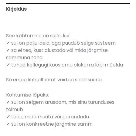
Kirjeldus
Arvustused (3)
See kohtumine on sulle, kui:
✔ sul on palju ideid, aga puudub selge süsteem
✔ sa ei tea, kust alustada või mida järgmise
sammuna teha
✔ tahad kellegagi koos oma olukorra läbi mõelda
Sa ei saa lihtsalt infot vaid sa saad suuna.
Kohtumise lõpuks:
✔ sul on selgem arusaam, mis sinu turunduses
toimub
✔ tead, mida muuta või parandada
✔ sul on konkreetne järgmine samm