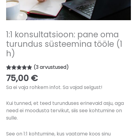
1:1 konsultatsioon: pane oma
turundus süsteemina tööle (1
h)
(
3
arvustused)
Hinnatud
3
75,00
€
5.00
/5
kliendi
Sa ei vaja rohkem infot. Sa vajad selgust!
hinnangu
põhjal
Kui tunned, et teed turunduses erinevaid asju, aga
need ei moodusta tervikut, siis see kohtumine on
sulle.
See on 1:1 kohtumine, kus vaatame koos sinu