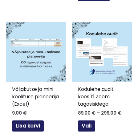
Hinnav
Sellel
89,00 
tootel
kuni
on
299,00
mitu
varianti.
Valikuid
saab
teha
tootelehel.
Väljakutse ja mini-
Kodulehe audit
koolituse planeerija
koos 1:1 Zoom
(Excel)
tagasisidega
9,00
€
89,00
€
–
299,00
€
Lisa korvi
Vali