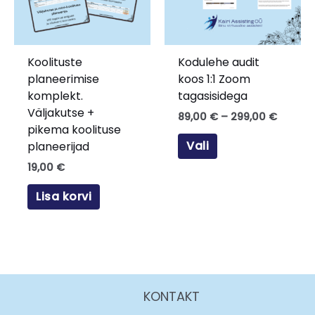
Valikuid
saab
teha
tootelehel.
Koolituste
Kodulehe audit
planeerimise
koos 1:1 Zoom
komplekt.
tagasisidega
Väljakutse +
89,00
€
–
299,00
€
pikema koolituse
Vali
planeerijad
19,00
€
Lisa korvi
KONTAKT