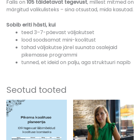
Failis on
105 täidetavat tegevust
, millest mitmed on
märgitud valikulisteks – sina otsustad, mida kasutad.
Sobib eriti hästi, kui
teed 3–7-päevast väljakutset
lood soodsamat mini-koolitust
tahad väljakutse järel suunata osalejaid
pikemasse programmi
tunned, et ideid on palju, aga struktuuri napib
Seotud tooted