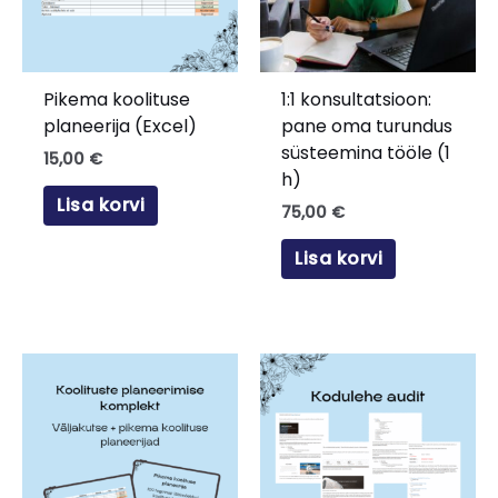
Pikema koolituse
1:1 konsultatsioon:
planeerija (Excel)
pane oma turundus
süsteemina tööle (1
15,00
€
h)
Lisa korvi
75,00
€
Lisa korvi
Hinnav
Sellel
89,00 
tootel
kuni
on
299,00
mitu
varianti.