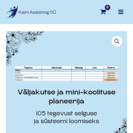
Skip
koolituse
to
planeerija
content
(Excel)
kogus
Väljakutse
ja
mini-
koolituse
planeerija
(Excel)
kogus