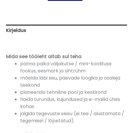
Kirjeldus
Arvustused (0)
Mida see tööleht aitab sul teha
panna paika väljakutse / mini-koolituse
fookus, eesmärk ja sihtrühm
mõelda läbi sisu, päevade loogika ja osaleja
teekond
planeerida tehniline pool ja keskkond
hoida turundus, kujundused ja e-mailid ühes
kohas
jälgida tegevuste seisu (ei tee / alustamata /
tegemisel / lõpetatud)