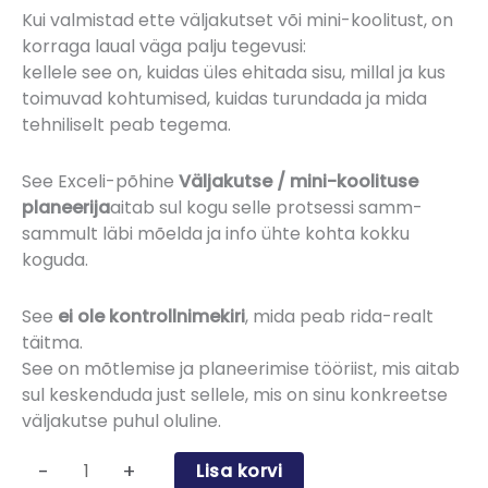
Kui valmistad ette väljakutset või mini-koolitust, on
korraga laual väga palju tegevusi:
kellele see on, kuidas üles ehitada sisu, millal ja kus
toimuvad kohtumised, kuidas turundada ja mida
tehniliselt peab tegema.
See Exceli-põhine
Väljakutse / mini-koolituse
planeerija
aitab sul kogu selle protsessi samm-
sammult läbi mõelda ja info ühte kohta kokku
koguda.
See
ei ole kontrollnimekiri
, mida peab rida-realt
täitma.
See on mõtlemise ja planeerimise tööriist, mis aitab
sul keskenduda just sellele, mis on sinu konkreetse
väljakutse puhul oluline.
-
+
Lisa korvi